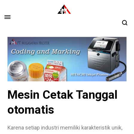
PT Megasatria Hiciter
industrial coding and marking
Mesin Cetak Tanggal
otomatis
Karena setiap industri memiliki karakteristik unik,