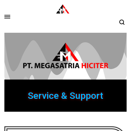
PT Megasatria Hiciter
industrial coding and marking
Service & Support