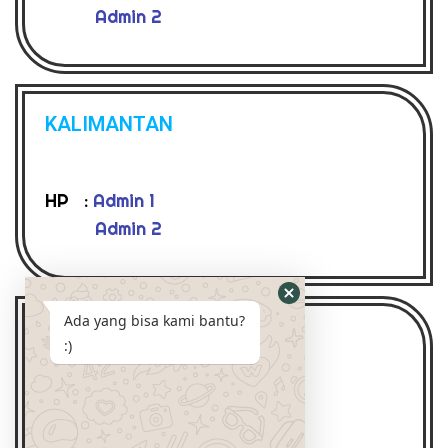
Admin 2
KALIMANTAN
HP :
Admin 1
Admin 2
Ada yang bisa kami bantu?
BALI & LOMBOK
:)
HP :
Admin 1
Admin 2